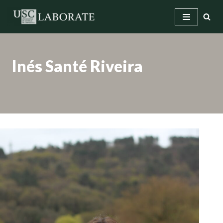
Saltar
ao
contido
Inés Santé Riveira