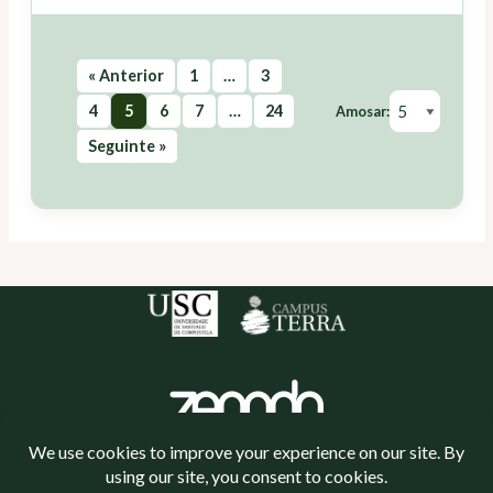
« Anterior
1
…
3
4
5
6
7
…
24
Amosar:
Seguinte »