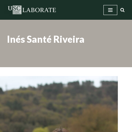
Saltar
ao
contido
Inés Santé Riveira