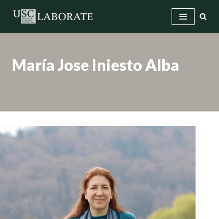
Saltar
ao
contido
María Jose Iniesto Alba