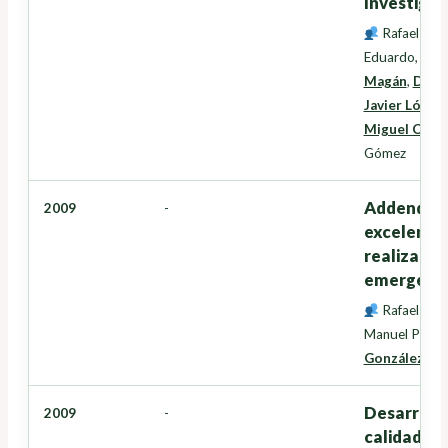
Investigac
Rafael Cre
Eduardo
,
Inés
Magán
,
David
Javier López
Miguel Cord
Gómez
Addenda al
2009
-
excelentís
realizació
emergenci
Rafael Cre
Manuel Pérez
González
,
Ma
Desarrollo
2009
-
calidad en 