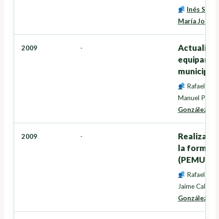
Inés Santé
María José I
Actualizac
2009
-
equipamie
municipio
Rafael Cre
Manuel Pérez
González
,
Ma
Realizació
2009
-
la formula
(PEMU)
Rafael Cre
Jaime Caldeir
González
,
Ma