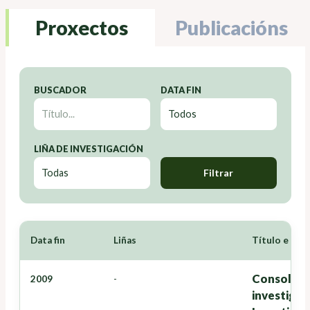
Proxectos
Publicacións
BUSCADOR
DATA FIN
LIÑA DE INVESTIGACIÓN
Filtrar
Data fin
Liñas
Título e Inv
Consolidac
2009
-
investigac