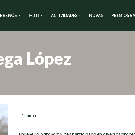
BRE NÓS
I+D+I
ACTIVIDADES
NOVAS
PREMIOS RA
ega López
TÉCNICO
Enxeñeiro Agrónomo, ten participado en diversos proxect