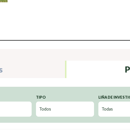
s
P
TIPO
LIÑA DE INVEST