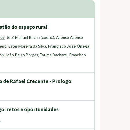
stão do espaço rural
uez
,
José Manuel Rocha (coord.)
,
Alfonso Alfonso
nero
,
Ester Moreira da Silva
,
Francisco José Ónega
lón
,
João Paulo Borges
,
Fátima Bacharel
,
Francisco
ia de Rafael Crecente - Prologo
go; retos e oportunidades
z