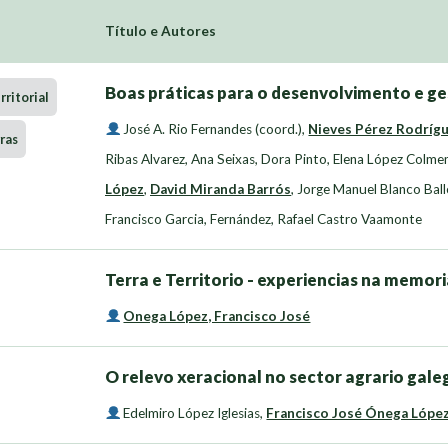
Título e Autores
Boas práticas para o desenvolvimento e ge
ritorial
José A. Rio Fernandes (coord.)
,
Nieves Pérez Rodríg
ras
Ribas Alvarez
,
Ana Seixas, Dora Pinto
,
Elena López Colme
López
,
David Miranda Barrós
,
Jorge Manuel Blanco Bal
Francisco Garcia
,
Fernández, Rafael Castro Vaamonte
Terra e Territorio - experiencias na memor
Onega López, Francisco José
O relevo xeracional no sector agrario gale
Edelmiro López Iglesias
,
Francisco José Ónega Lópe