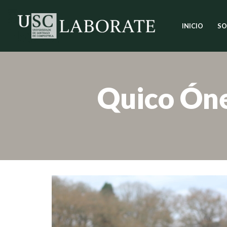
INICIO
SO
Saltar
ao
contido
Quico Ón