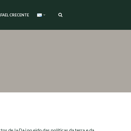
FAEL CRECENTE
os de I+D+i no eido das políticas da terra e da