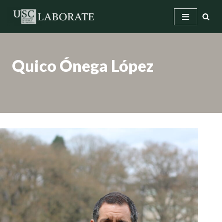
Saltar
ao
contido
Quico Ónega López