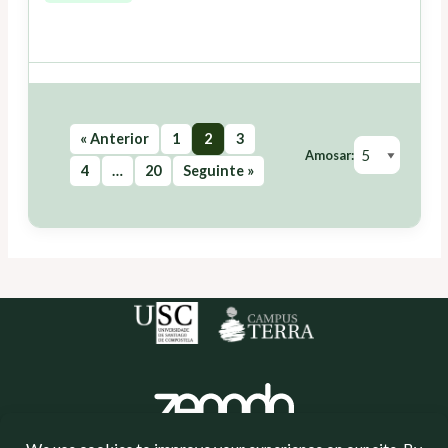
« Anterior
1
2
3
Amosar:
4
…
20
Seguinte »