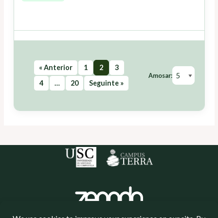
« Anterior
1
2
3
Amosar:
4
…
20
Seguinte »