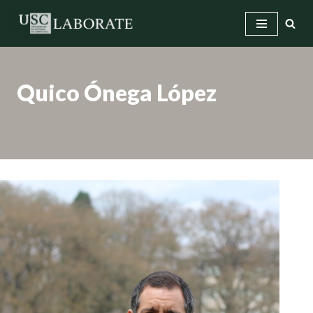
Saltar
ao
contido
Quico Ónega López