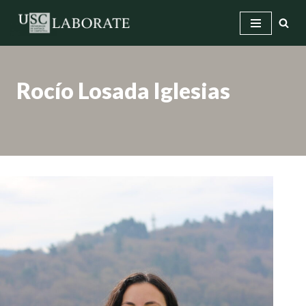
Saltar
ao
contido
Rocío Losada Iglesias