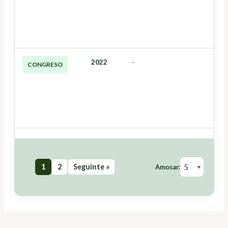
2022
-
CONGRESO
1
2
Seguinte »
Amosar: