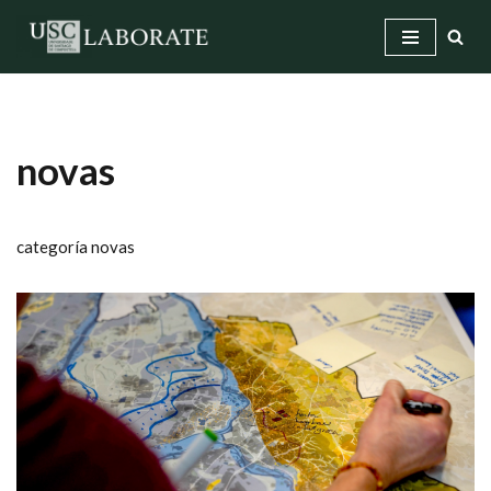
Saltar
ao
contido
novas
categoría novas