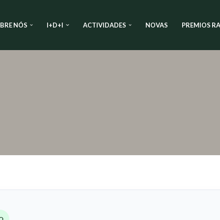
BRE NÓS
I+D+I
ACTIVIDADES
NOVAS
PREMIOS RA
O