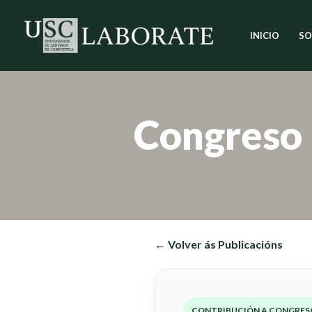
INICIO
SO
Saltar
ao
contido
Congreso
← Volver ás Publicacións
CONTRIBUCIÓN A CONGRES