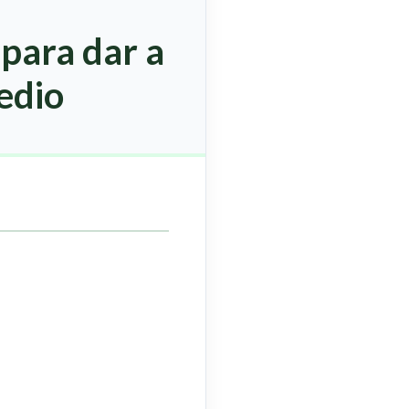
para dar a
edio