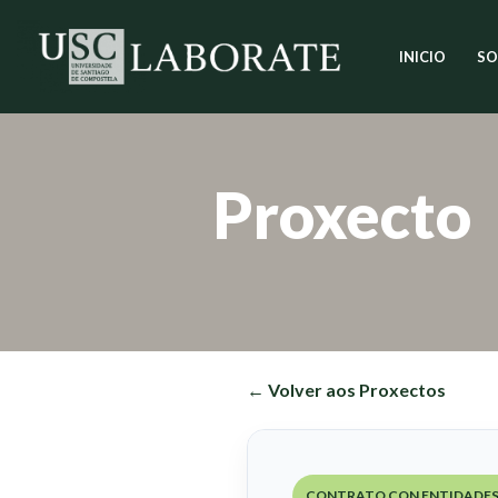
INICIO
SO
Saltar
ao
contido
Proxecto
← Volver aos Proxectos
CONTRATO CON ENTIDADES