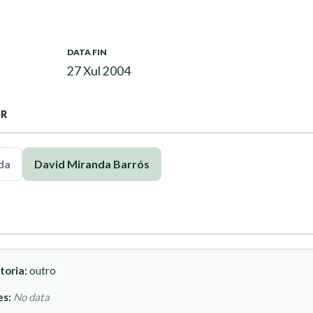
DATA FIN
27 Xul 2004
OR
da
David Miranda Barrós
toria:
outro
es:
No data