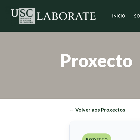
INICIO
SO
Saltar
ao
contido
Proxecto
← Volver aos Proxectos
PROXECTO