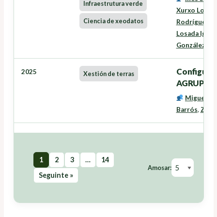
Infraestrutura verde
Xurxo Lourei
Ciencia de xeodatos
Rodríguez
,
L
Losada Igles
González Fe
Configurac
2025
Xestión de terras
AGRUPE
Miguel C
Barrós
,
Zeus
1
2
3
…
14
Amosar:
Seguinte »