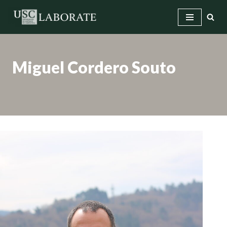
Saltar
ao
contido
Miguel Cordero Souto