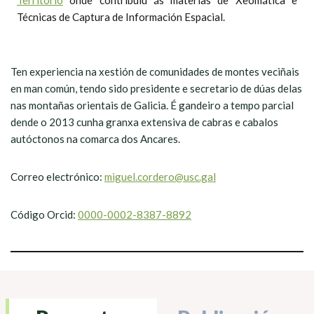
Territorio
onde contribuíu ás materias de Xeomática e
Técnicas de Captura de Información Espacial.
Ten experiencia na xestión de comunidades de montes veciñais
en man común, tendo sido presidente e secretario de dúas delas
nas montañas orientais de Galicia. É gandeiro a tempo parcial
dende o 2013 cunha granxa extensiva de cabras e cabalos
autóctonos na comarca dos Ancares.
Correo electrónico:
miguel.cordero@usc.gal
Código Orcid:
0000-0002-8387-8892