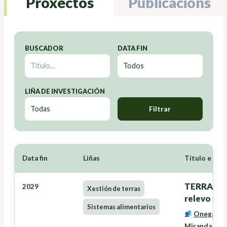
Proxectos
Publicacións
BUSCADOR
DATA FIN
LIÑA DE INVESTIGACIÓN
Filtrar
Data fin
Liñas
Título e Inv
TERRANOVA
2029
Xestión de terras
relevo xer
Sistemas alimentarios
Onega Lóp
Miranda Bar