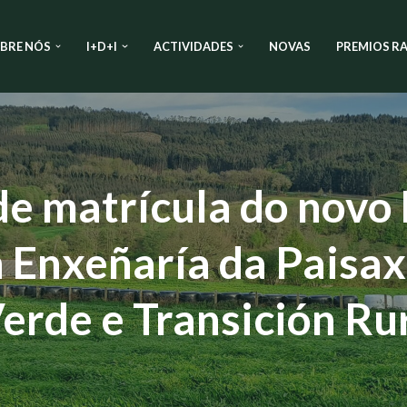
BRE NÓS
I+D+I
ACTIVIDADES
NOVAS
PREMIOS RA
de matrícula do novo
n Enxeñaría da Paisax
erde e Transición Ru