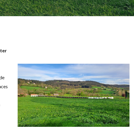
ter
 de
aces
á