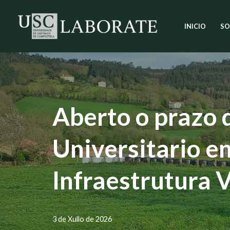
INICIO
SO
Saltar
ao
contido
Aberto o prazo 
Universitario e
Infraestrutura V
3 de Xullo de 2026