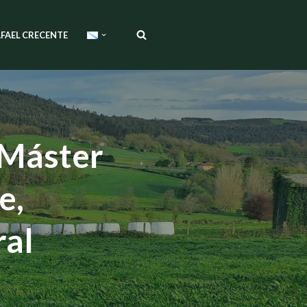
FAEL CRECENTE
 Máster
e,
ral