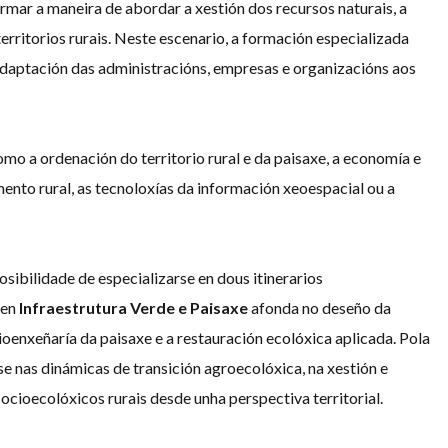
ormar a maneira de abordar a xestión dos recursos naturais, a
erritorios rurais. Neste escenario, a formación especializada
daptación das administracións, empresas e organizacións aos
omo a ordenación do territorio rural e da paisaxe, a economía e
mento rural, as tecnoloxías da información xeoespacial ou a
sibilidade de especializarse en dous itinerarios
 en
Infraestrutura Verde e Paisaxe
afonda no deseño da
bioenxeñaría da paisaxe e a restauración ecolóxica aplicada. Pola
e nas dinámicas de transición agroecolóxica, na xestión e
socioecolóxicos rurais desde unha perspectiva territorial.