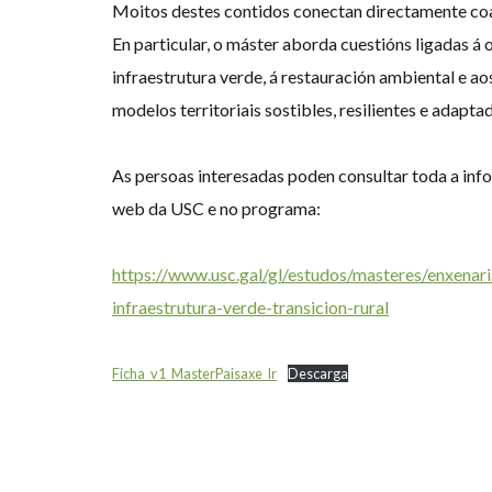
Moitos destes contidos conectan directamente coa
En particular, o máster aborda cuestións ligadas á or
infraestrutura verde, á restauración ambiental e ao
modelos territoriais sostibles, resilientes e adapt
As persoas interesadas poden consultar toda a inf
web da USC e no programa:
https://www.usc.gal/gl/estudos/masteres/enxenari
infraestrutura-verde-transicion-rural
Ficha_v1_MasterPaisaxe_lr
Descarga