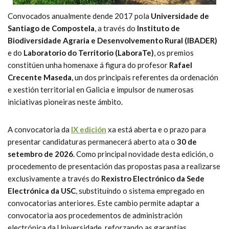
Convocados anualmente dende 2017 pola
Universidade de
Santiago de Compostela
, a través do
Instituto de
Biodiversidade Agraria e Desenvolvemento Rural (IBADER)
e do
Laboratorio do Territorio (LaboraTe)
, os premios
constitúen unha homenaxe á figura do profesor
Rafael
Crecente Maseda
, un dos principais referentes da ordenación
e xestión territorial en Galicia e impulsor de numerosas
iniciativas pioneiras neste ámbito.
A convocatoria da
IX edición
xa está aberta e o prazo para
presentar candidaturas permanecerá aberto ata o
30 de
setembro de 2026
. Como principal novidade desta edición, o
procedemento de presentación das propostas pasa a realizarse
exclusivamente a través do
Rexistro Electrónico da Sede
Electrónica da USC
, substituíndo o sistema empregado en
convocatorias anteriores. Este cambio permite adaptar a
convocatoria aos procedementos de administración
electrónica da Universidade, reforzando as garantías