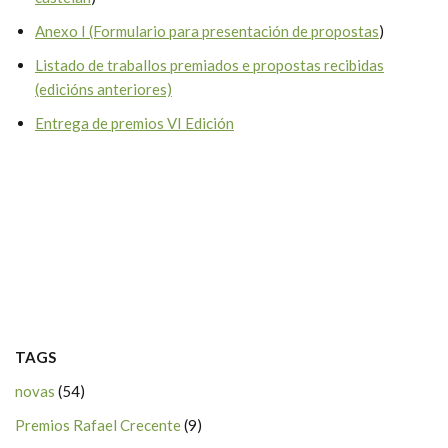
Anexo I (Formulario para presentación de propostas
)
Listado de traballos premiados e propostas recibidas
(edicións anteriores)
Entrega de premios VI Edición
TAGS
novas
(54)
Premios Rafael Crecente
(9)