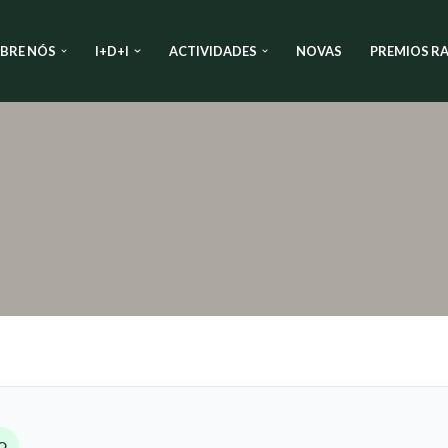
BRE NÓS
I+D+I
ACTIVIDADES
NOVAS
PREMIOS RA
O