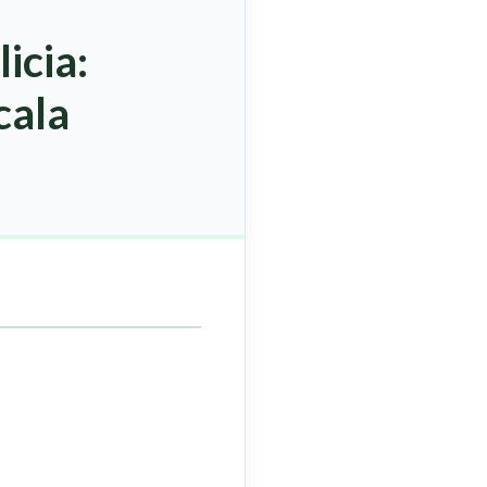
icia:
cala