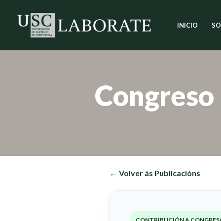
INICIO
SO
Saltar
ao
contido
Congreso
← Volver ás Publicacións
CONTRIBUCIÓN A CONGRES