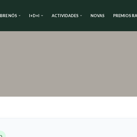
BRE NÓS
I+D+I
ACTIVIDADES
NOVAS
PREMIOS RA
O