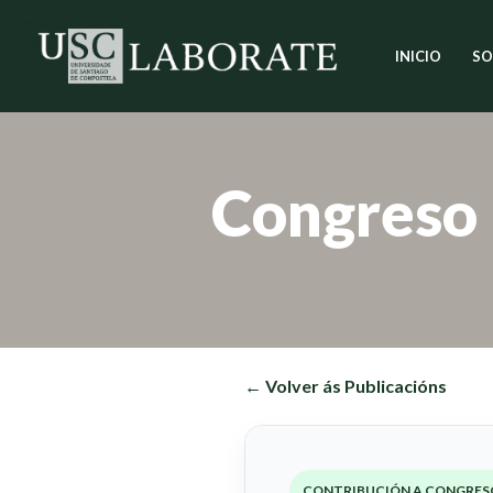
INICIO
SO
Saltar
ao
contido
Congreso
← Volver ás Publicacións
CONTRIBUCIÓN A CONGRES