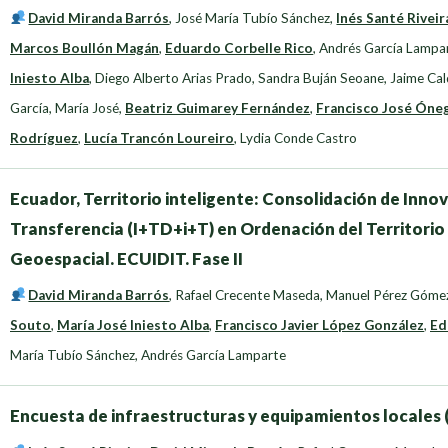
David Miranda Barrós
,
José María Tubío Sánchez
,
Inés Santé Riveir
Marcos Boullón Magán
,
Eduardo Corbelle Rico
,
Andrés García Lampa
Iniesto Alba
,
Diego Alberto Arias Prado
,
Sandra Buján Seoane
,
Jaime Cal
García, María José
,
Beatriz Guimarey Fernández
,
Francisco José Óne
Rodríguez
,
Lucía Trancón Loureiro
,
Lydia Conde Castro
Ecuador, Territorio inteligente: Consolidación de Innov
Transferencia (I+TD+i+T) en Ordenación del Territorio
Geoespacial. ECUIDIT. Fase II
David Miranda Barrós
,
Rafael Crecente Maseda
,
Manuel Pérez Góme
Souto
,
María José Iniesto Alba
,
Francisco Javier López González
,
Ed
María Tubío Sánchez
,
Andrés García Lamparte
Encuesta de infraestructuras y equipamientos locales 