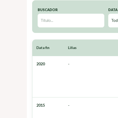
BUSCADOR
DATA
Data fin
Liñas
2020
-
2015
-