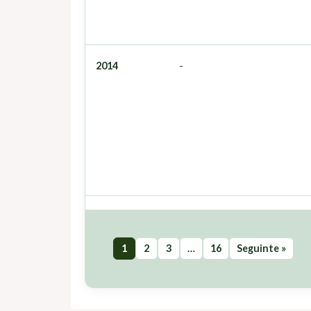
2014
-
1
2
3
…
16
Seguinte »