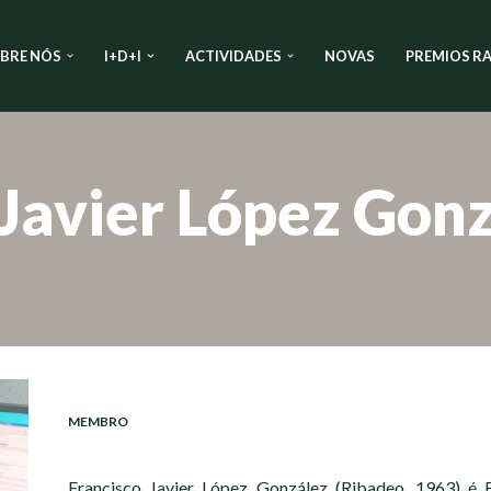
BRE NÓS
I+D+I
ACTIVIDADES
NOVAS
PREMIOS RA
 Javier López Gon
MEMBRO
Francisco Javier López González (Ribadeo, 1963) é