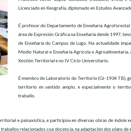
Licenciado en Xeografía, diplomado en Estudos Avanzad
É profesor do Departamento de Enxeñaría Agroforestal
área de Expresión Gráfica na Enxeñaría dende 1997, tend
de Enxeñaría do Campus de Lugo. Na actualidade impar
Medio Natural e Enxeñaría Agrícola e Agroalimentaria, 
Xestión Territorial e no IV Ciclo Universitario.
É membro do Laboratorio do Territorio (GI-1934 TB), g
territorio en sentido amplo, e especialmente o territo
traballo.
rritorial e paisaxística, e participou en diversas obras de índole
 traballos relacionados coa docencia, na adaptación dos plans de