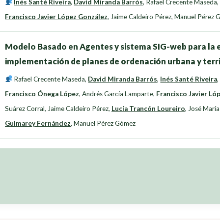
Inés Santé Riveira
,
David Miranda Barrós
,
Rafael Crecente Maseda
Francisco Javier López González
,
Jaime Caldeiro Pérez
,
Manuel Pérez 
Modelo Basado en Agentes y sistema SIG-web para la e
implementación de planes de ordenación urbana y terri
Rafael Crecente Maseda
,
David Miranda Barrós
,
Inés Santé Riveira
Francisco Ónega López
,
Andrés García Lamparte
,
Francisco Javier Ló
Suárez Corral
,
Jaime Caldeiro Pérez
,
Lucía Trancón Loureiro
,
José María
Guimarey Fernández
,
Manuel Pérez Gómez