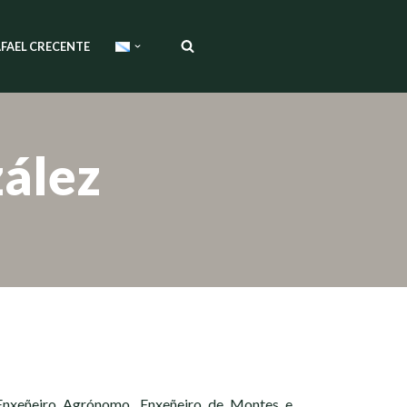
FAEL CRECENTE
zález
 Enxeñeiro Agrónomo, Enxeñeiro de Montes e