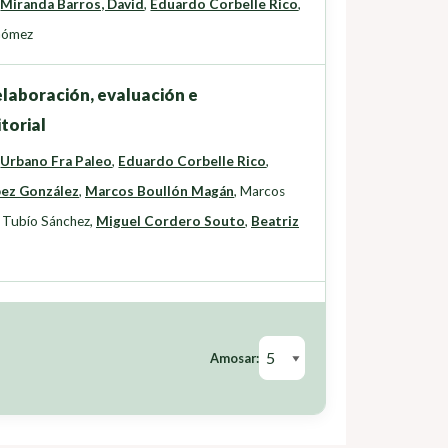
,
Miranda Barros, David
,
Eduardo Corbelle Rico
,
Gómez
laboración, evaluación e
torial
,
Urbano Fra Paleo
,
Eduardo Corbelle Rico
,
pez González
,
Marcos Boullón Magán
,
Marcos
 Tubío Sánchez
,
Miguel Cordero Souto
,
Beatriz
Amosar: