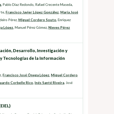
a
,
Pablo Díaz Redondo
,
Rafael Crecente Maseda
,
rte
,
Francisco Javier López González
,
María José
deiro Pérez
,
Miguel Cordero Souto
,
Enríquez
ga López
,
Manuel Pérez Gómez
,
Nieves Pérez
ación, Desarrollo, Investigación y
 y Tecnologías de la Información
z
,
Francisco José Ónega López
,
Miguel Cordero
uardo Corbelle Rico
,
Inés Santé Riveira
,
José
(EIEL)