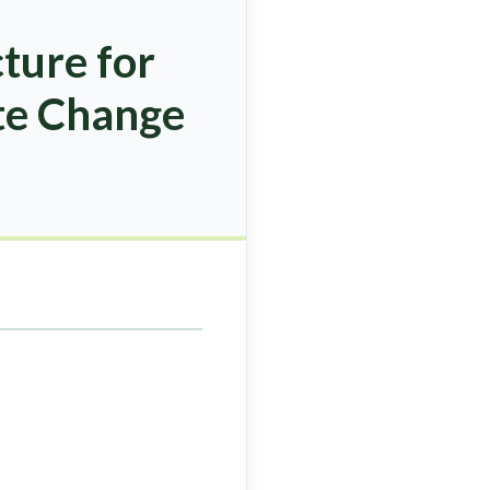
cture for
ate Change