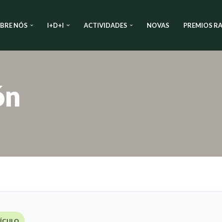
BRE NÓS
I+D+I
ACTIVIDADES
NOVAS
PREMIOS RA
ón
TÍCULO