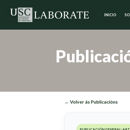
INICIO
SO
Saltar
ao
contido
Publicaci
← Volver ás Publicacións
PUBLICACIÓN GENERAL: AR