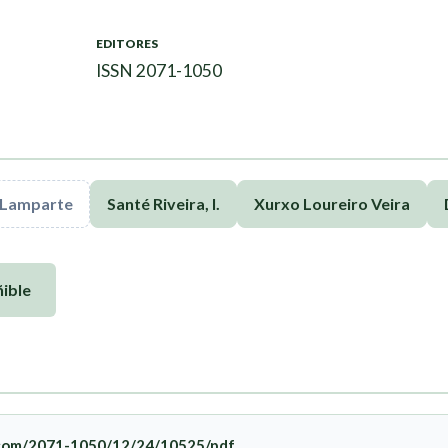
EDITORES
ISSN 2071-1050
 Lamparte
Santé Riveira, I.
Xurxo Loureiro Veira
ible
.com/2071-1050/12/24/10525/pdf