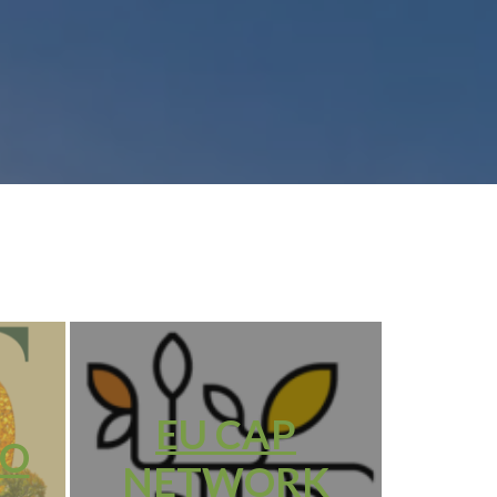
EU CAP
IO
NETWORK