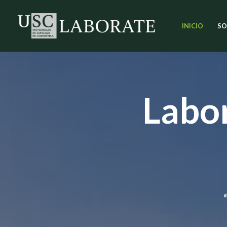
INICIO
SO
Saltar
ao
contido
Labor