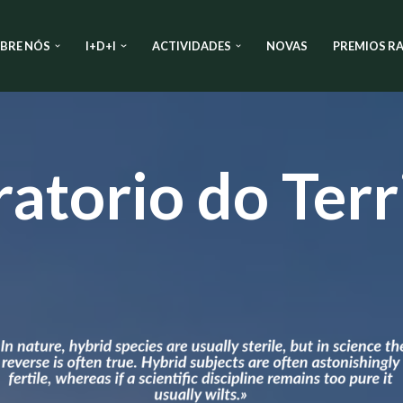
BRE NÓS
I+D+I
ACTIVIDADES
NOVAS
PREMIOS RA
atorio do Terr