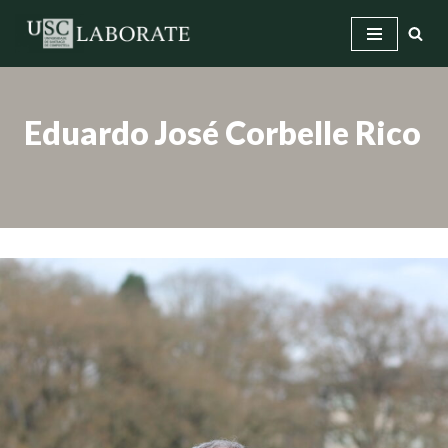
Saltar
ao
contido
Eduardo José Corbelle Rico