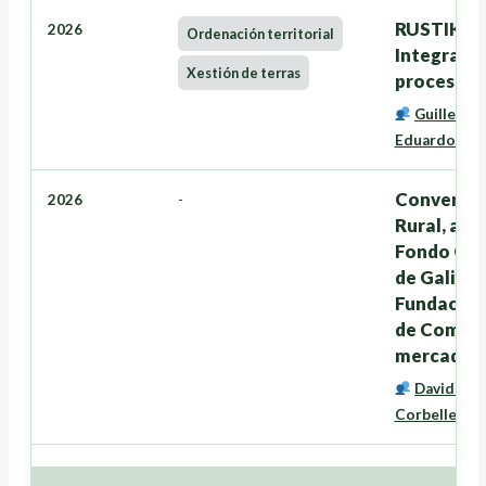
RUSTIK: Ru
2026
Ordenación territorial
Integratio
Xestión de terras
processes
Guillermi
Eduardo Cor
Convenio d
2026
-
Rural, a A
Fondo Gale
de Galicia,
Fundación 
de Compost
mercado da
David Mir
Corbelle Ric