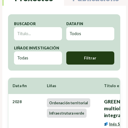
BUSCADOR
DATA FIN
LIÑA DE INVESTIGACIÓN
Filtrar
Data fin
Liñas
Título e Inv
GREENZONE
2028
Ordenación territorial
multiobxec
Infraestrutura verde
integració
Inés Santé