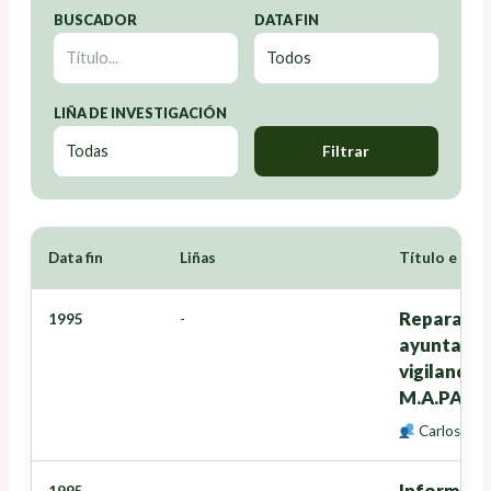
BUSCADOR
DATA FIN
LIÑA DE INVESTIGACIÓN
Filtrar
Data fin
Liñas
Título e Inv
Reparación
1995
-
ayuntamien
vigilancia
M.A.PA.
Carlos Jos
Informe so