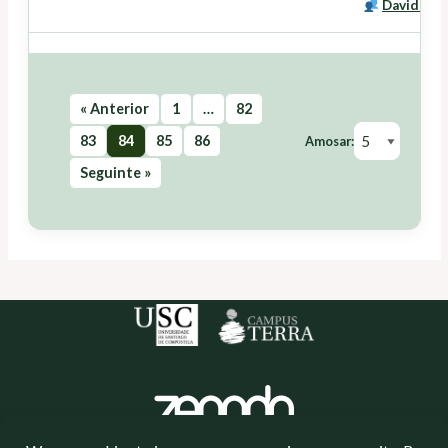
David Mir
« Anterior
1
…
82
83
84
85
86
Amosar:
Seguinte »